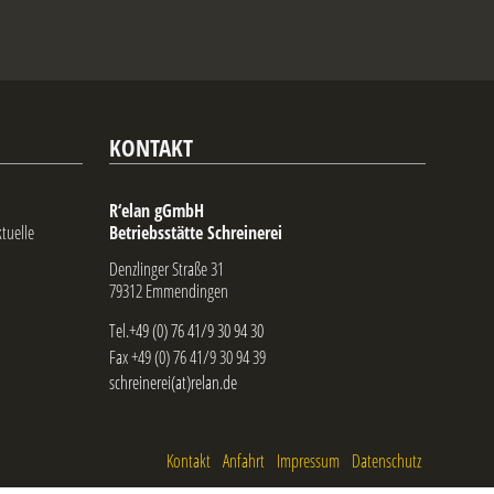
KONTAKT
R‘elan gGmbH
ktuelle
Betriebsstätte Schreinerei
Denzlinger Straße 31
79312 Emmendingen
Tel.+49 (0) 76 41/9 30 94 30
Fax +49 (0) 76 41/9 30 94 39
schreinerei(at)relan.de
Kontakt
Anfahrt
Impressum
Datenschutz