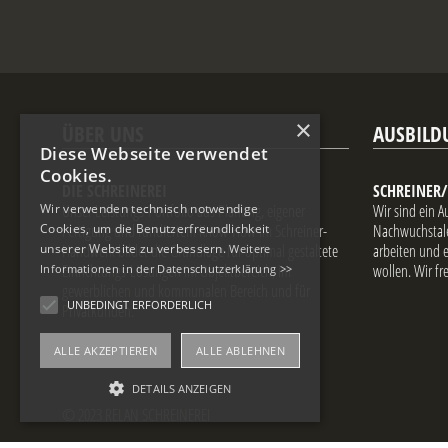
×
ÜBER UNS
AUSBILD
Diese Webseite verwendet
Cookies.
DIE SCHREINEREI
SCHREINER
Wir verwenden technisch notwendige
Unser Leistungs-Portfolio aus Planung, eigener
Wir sind ein 
Cookies, um die Benutzerfreundlichkeit
Fertigung und fundiertem Know-How im Schreiner-
Nachwuchstale
unserer Website zu verbessern.
Handwerk bildet die Grundlage für optimal gestaltete
arbeiten und 
Weitere
Einrichtungs-Lösungen im Objektbereich, im
wollen. Wir f
Informationen in der Datenschutzerklärung >>
gewerblichen und kommunalen Bereich und für
UNBEDINGT ERFORDERLICH
Privatkunden.
ALLE AKZEPTIEREN
ALLE ABLEHNEN
DETAILS ANZEIGEN
© 2023 RELAN SCHREINEREI