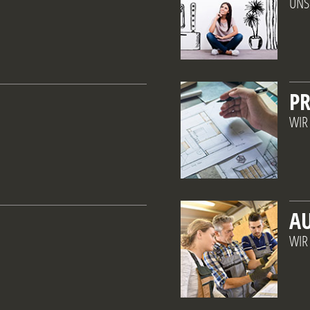
UNS
P
WIR
A
WIR