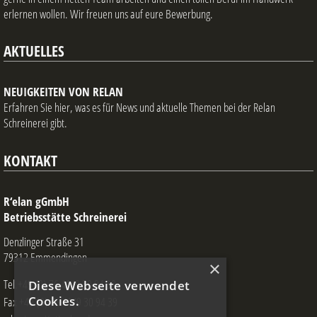
erlernen wollen. Wir freuen uns auf eure Bewerbung.
AKTUELLES
NEUIGKEITEN VON RELAN
Erfahren Sie hier, was es für News und aktuelle Themen bei der Relan
Schreinerei gibt.
KONTAKT
R‘elan gGmbH
Betriebsstätte Schreinerei
Denzlinger Straße 31
79312 Emmendingen
×
Tel.+49 (0) 76 41/9 30 94 30
Diese Webseite verwendet
Cookies.
Fax +49 (0) 76 41/9 30 94 39