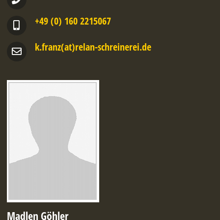
+49 (0) 160 2215067
k.franz(at)relan-schreinerei.de
Madlen Göhler