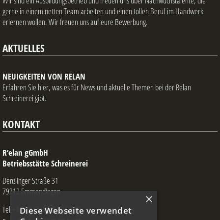
Wir sind ein Ausbildungsbetrieb und freuen uns über Nachwuchstalente, die
gerne in einem netten Team arbeiten und einen tollen Beruf im Handwerk
erlernen wollen. Wir freuen uns auf eure Bewerbung.
AKTUELLES
NEUIGKEITEN VON RELAN
Erfahren Sie hier, was es für News und aktuelle Themen bei der Relan
Schreinerei gibt.
KONTAKT
R‘elan gGmbH
Betriebsstätte Schreinerei
Denzlinger Straße 31
79312 Emmendingen
×
Tel.+49 (0) 76 41/9 30 94 30
Diese Webseite verwendet