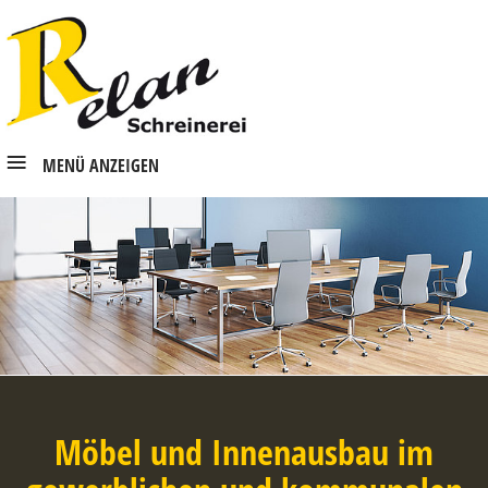
Submenü X
Unternehmen
Kompetenzen
Referenzen
Partner
MENÜ ANZEIGEN
Karriere
Anfahrt
Kontakt
Impressum
Datenschutz
Möbel und Innenausbau im